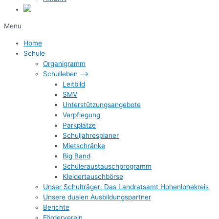
Menu
Home
Schule
Organigramm
Schulleben –>
Leitbild
SMV
Unterstützungsangebote
Verpflegung
Parkplätze
Schuljahresplaner
Mietschränke
Big Band
Schüleraustauschprogramm
Kleidertauschbörse
Unser Schulträger: Das Landratsamt Hohenlohekreis
Unsere dualen Ausbildungspartner
Berichte
Förderverein