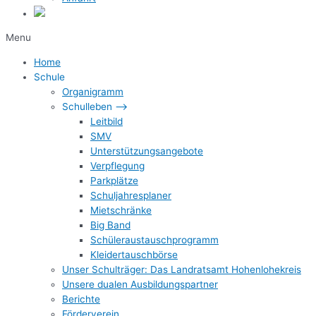
Menu
Home
Schule
Organigramm
Schulleben –>
Leitbild
SMV
Unterstützungsangebote
Verpflegung
Parkplätze
Schuljahresplaner
Mietschränke
Big Band
Schüleraustauschprogramm
Kleidertauschbörse
Unser Schulträger: Das Landratsamt Hohenlohekreis
Unsere dualen Ausbildungspartner
Berichte
Förderverein