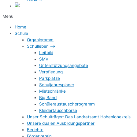
Menu
Home
Schule
Organigramm
Schulleben –>
Leitbild
SMV
Unterstützungsangebote
Verpflegung
Parkplätze
Schuljahresplaner
Mietschränke
Big Band
Schüleraustauschprogramm
Kleidertauschbörse
Unser Schulträger: Das Landratsamt Hohenlohekreis
Unsere dualen Ausbildungspartner
Berichte
Förderverein