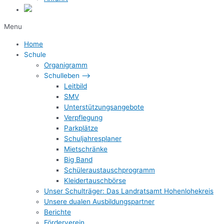
Menu
Home
Schule
Organigramm
Schulleben –>
Leitbild
SMV
Unterstützungsangebote
Verpflegung
Parkplätze
Schuljahresplaner
Mietschränke
Big Band
Schüleraustauschprogramm
Kleidertauschbörse
Unser Schulträger: Das Landratsamt Hohenlohekreis
Unsere dualen Ausbildungspartner
Berichte
Förderverein