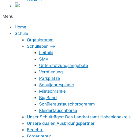
Menu
Home
Schule
Organigramm
Schulleben –>
Leitbild
SMV
Unterstützungsangebote
Verpflegung
Parkplätze
Schuljahresplaner
Mietschränke
Big Band
Schüleraustauschprogramm
Kleidertauschbörse
Unser Schulträger: Das Landratsamt Hohenlohekreis
Unsere dualen Ausbildungspartner
Berichte
Förderverein