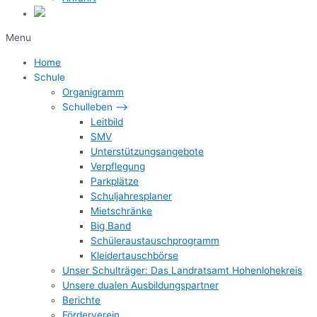
Menu
Home
Schule
Organigramm
Schulleben –>
Leitbild
SMV
Unterstützungsangebote
Verpflegung
Parkplätze
Schuljahresplaner
Mietschränke
Big Band
Schüleraustauschprogramm
Kleidertauschbörse
Unser Schulträger: Das Landratsamt Hohenlohekreis
Unsere dualen Ausbildungspartner
Berichte
Förderverein