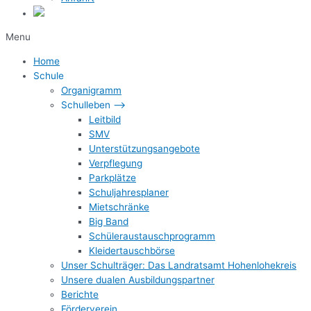
Menu
Home
Schule
Organigramm
Schulleben –>
Leitbild
SMV
Unterstützungsangebote
Verpflegung
Parkplätze
Schuljahresplaner
Mietschränke
Big Band
Schüleraustauschprogramm
Kleidertauschbörse
Unser Schulträger: Das Landratsamt Hohenlohekreis
Unsere dualen Ausbildungspartner
Berichte
Förderverein