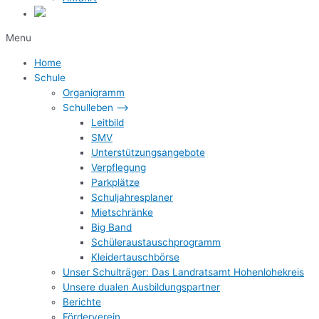
Menu
Home
Schule
Organigramm
Schulleben –>
Leitbild
SMV
Unterstützungsangebote
Verpflegung
Parkplätze
Schuljahresplaner
Mietschränke
Big Band
Schüleraustauschprogramm
Kleidertauschbörse
Unser Schulträger: Das Landratsamt Hohenlohekreis
Unsere dualen Ausbildungspartner
Berichte
Förderverein