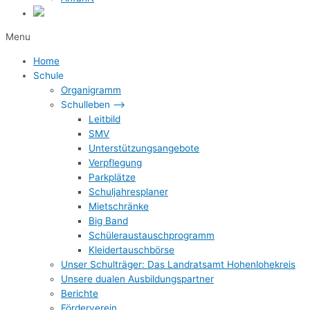
Menu
Home
Schule
Organigramm
Schulleben –>
Leitbild
SMV
Unterstützungsangebote
Verpflegung
Parkplätze
Schuljahresplaner
Mietschränke
Big Band
Schüleraustauschprogramm
Kleidertauschbörse
Unser Schulträger: Das Landratsamt Hohenlohekreis
Unsere dualen Ausbildungspartner
Berichte
Förderverein