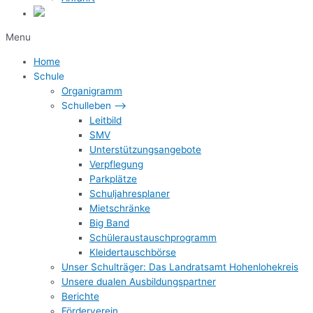
Menu
Home
Schule
Organigramm
Schulleben –>
Leitbild
SMV
Unterstützungsangebote
Verpflegung
Parkplätze
Schuljahresplaner
Mietschränke
Big Band
Schüleraustauschprogramm
Kleidertauschbörse
Unser Schulträger: Das Landratsamt Hohenlohekreis
Unsere dualen Ausbildungspartner
Berichte
Förderverein