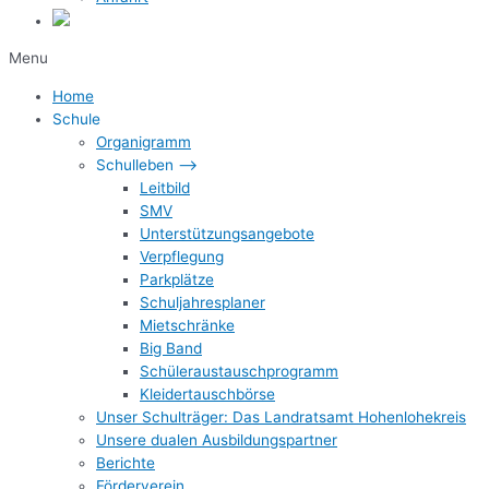
Menu
Home
Schule
Organigramm
Schulleben –>
Leitbild
SMV
Unterstützungsangebote
Verpflegung
Parkplätze
Schuljahresplaner
Mietschränke
Big Band
Schüleraustauschprogramm
Kleidertauschbörse
Unser Schulträger: Das Landratsamt Hohenlohekreis
Unsere dualen Ausbildungspartner
Berichte
Förderverein