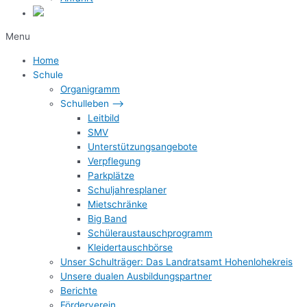
Menu
Home
Schule
Organigramm
Schulleben –>
Leitbild
SMV
Unterstützungsangebote
Verpflegung
Parkplätze
Schuljahresplaner
Mietschränke
Big Band
Schüleraustauschprogramm
Kleidertauschbörse
Unser Schulträger: Das Landratsamt Hohenlohekreis
Unsere dualen Ausbildungspartner
Berichte
Förderverein