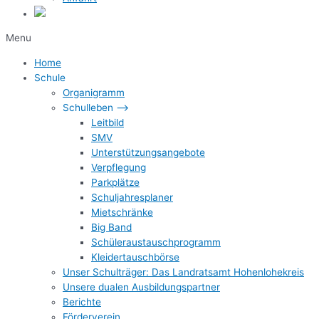
Menu
Home
Schule
Organigramm
Schulleben –>
Leitbild
SMV
Unterstützungsangebote
Verpflegung
Parkplätze
Schuljahresplaner
Mietschränke
Big Band
Schüleraustauschprogramm
Kleidertauschbörse
Unser Schulträger: Das Landratsamt Hohenlohekreis
Unsere dualen Ausbildungspartner
Berichte
Förderverein