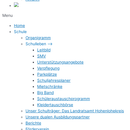
Menu
Home
Schule
Organigramm
Schulleben –>
Leitbild
SMV
Unterstützungsangebote
Verpflegung
Parkplätze
Schuljahresplaner
Mietschränke
Big Band
Schüleraustauschprogramm
Kleidertauschbörse
Unser Schulträger: Das Landratsamt Hohenlohekreis
Unsere dualen Ausbildungspartner
Berichte
Förderverein