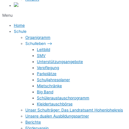
Menu
Home
Schule
Organigramm
Schulleben –>
Leitbild
SMV
Unterstützungsangebote
Verpflegung
Parkplätze
Schuljahresplaner
Mietschränke
Big Band
Schüleraustauschprogramm
Kleidertauschbörse
Unser Schulträger: Das Landratsamt Hohenlohekreis
Unsere dualen Ausbildungspartner
Berichte
Förderverein