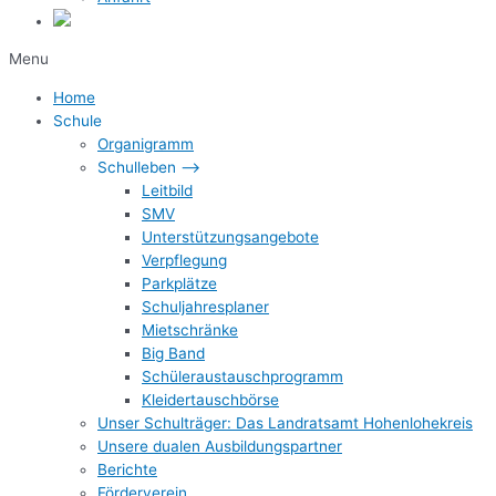
Menu
Home
Schule
Organigramm
Schulleben –>
Leitbild
SMV
Unterstützungsangebote
Verpflegung
Parkplätze
Schuljahresplaner
Mietschränke
Big Band
Schüleraustauschprogramm
Kleidertauschbörse
Unser Schulträger: Das Landratsamt Hohenlohekreis
Unsere dualen Ausbildungspartner
Berichte
Förderverein