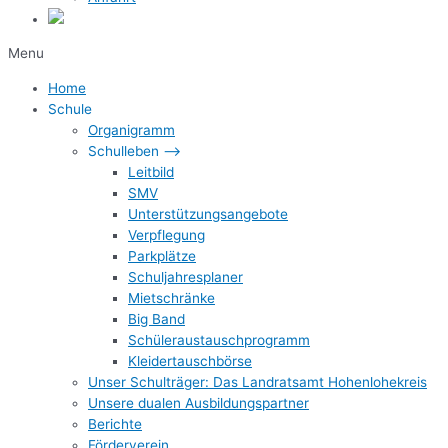
Menu
Home
Schule
Organigramm
Schulleben –>
Leitbild
SMV
Unterstützungsangebote
Verpflegung
Parkplätze
Schuljahresplaner
Mietschränke
Big Band
Schüleraustauschprogramm
Kleidertauschbörse
Unser Schulträger: Das Landratsamt Hohenlohekreis
Unsere dualen Ausbildungspartner
Berichte
Förderverein