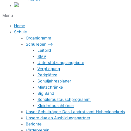
Menu
Home
Schule
Organigramm
Schulleben –>
Leitbild
SMV
Unterstützungsangebote
Verpflegung
Parkplätze
Schuljahresplaner
Mietschränke
Big Band
Schüleraustauschprogramm
Kleidertauschbörse
Unser Schulträger: Das Landratsamt Hohenlohekreis
Unsere dualen Ausbildungspartner
Berichte
Förderverein