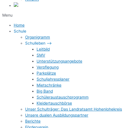
Menu
Home
Schule
Organigramm
Schulleben –>
Leitbild
SMV
Unterstützungsangebote
Verpflegung
Parkplätze
Schuljahresplaner
Mietschränke
Big Band
Schüleraustauschprogramm
Kleidertauschbörse
Unser Schulträger: Das Landratsamt Hohenlohekreis
Unsere dualen Ausbildungspartner
Berichte
Förderverein