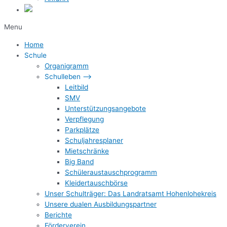
Menu
Home
Schule
Organigramm
Schulleben –>
Leitbild
SMV
Unterstützungsangebote
Verpflegung
Parkplätze
Schuljahresplaner
Mietschränke
Big Band
Schüleraustauschprogramm
Kleidertauschbörse
Unser Schulträger: Das Landratsamt Hohenlohekreis
Unsere dualen Ausbildungspartner
Berichte
Förderverein